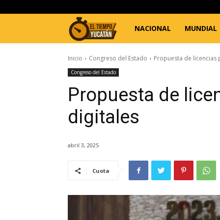
sábado, agosto 8, 2026
Registrarse / Unirse
El
NACIONAL
MUNDIAL
tiempo
Inicio
Congreso del Estado
Propuesta de licencias 
Congreso del Estado
de
Propuesta de lice
digitales
Yucatán
abril 3, 2025
Cuota