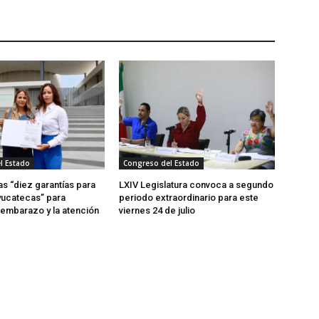
l Estado
Congreso del Estado
as “diez garantías para
LXIV Legislatura convoca a segundo
yucatecas” para
periodo extraordinario para este
 embarazo y la atención
viernes 24 de julio