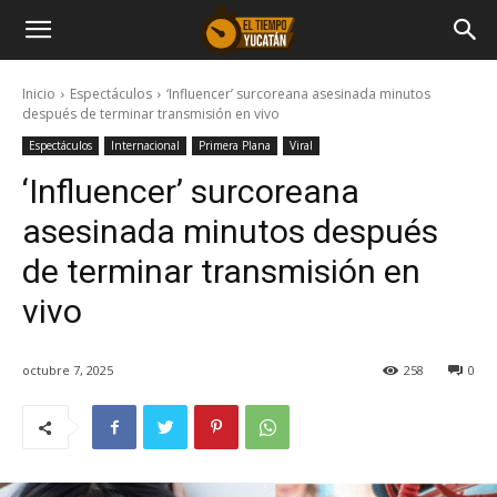
Inicio
Espectáculos
‘Influencer’ surcoreana asesinada minutos
después de terminar transmisión en vivo
Espectáculos
Internacional
Primera Plana
Viral
‘Influencer’ surcoreana
asesinada minutos después
de terminar transmisión en
vivo
octubre 7, 2025
258
0