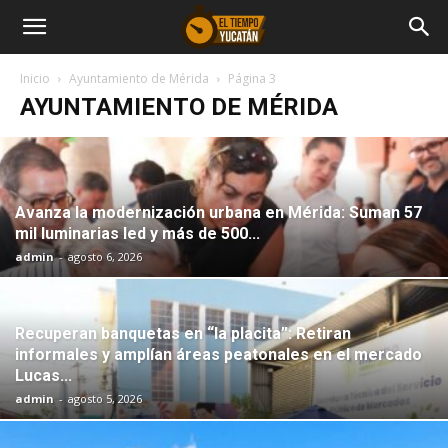
Inicio
Ayuntamiento de Mérida
Página 3
AYUNTAMIENTO DE MÉRIDA
Avanza la modernización urbana en Mérida: Suman 57
mil luminarias led y más de 500...
admin
-
agosto 6, 2026
Recuperan banquetas en “la placita”: Retiran
informales y amplían áreas peatonales en el mercado
Lucas...
admin
-
agosto 5, 2026